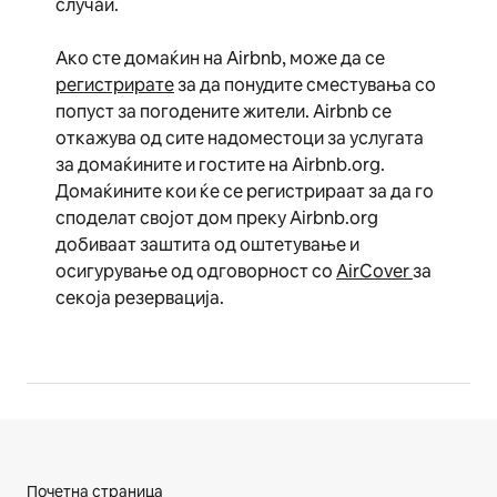
случаи.
Ако сте домаќин на Airbnb, може да се
регистрирате
за да понудите сместувања со
попуст за погодените жители. Airbnb се
откажува од сите надоместоци за услугата
за домаќините и гостите на Airbnb.org.
Домаќините кои ќе се регистрираат за да го
споделат својот дом преку Airbnb.org
добиваат заштита од оштетување и
осигурување од одговорност со
AirCover
за
секоја резервација.
Почетна страница