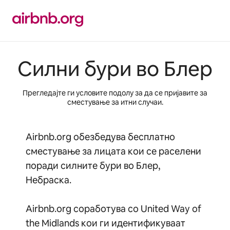
Прескокни
на
содржина
Силни бури во Блер
Прегледајте ги условите подолу за да се пријавите за
сместување за итни случаи.
Airbnb.org обезбедува бесплатно
сместување за лицата кои се раселени
поради силните бури во Блер,
Небраска.
Airbnb.org соработува со United Way of
the Midlands кои ги идентификуваат