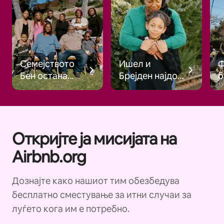
Семејството
Ишел и
Ф
Бен остана
Брејден најдоа
б
заедно по
надеж по
п
шумските
шумските
пожари
пожари
Откријте ја мисијата на
Airbnb.org
Дознајте како нашиот тим обезбедува
бесплатно сместување за итни случаи за
луѓето кога им е потребно.