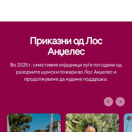
Приказни од Лос
Анџелес
Во 2025 г. сместивме илјадници луѓе погодени од
разорните шумски пожари во Лос Анџелес и
продолжуваме да нудиме поддршка.
1 од 1 стр