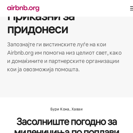
Прескокни
на
Приказни за
содржина
придонеси
Запознајте ги вистинските луѓе на кои
Airbnb.org им помогна низ целиот свет, како
и домаќините и партнерските организации
кои ја овозможија помошта.
Бури Кона, Хаваи
Засолниште погодно за
миленичиња по поплави