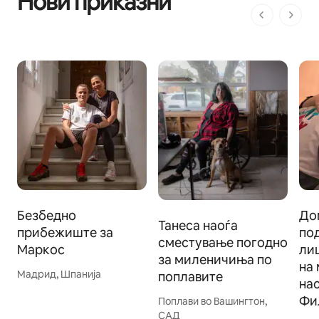
Нови приказни
1 од 1 стр
Безбедно
До
Танеса наоѓа
прибежиште за
по
сместување погодно
Маркос
ли
за миленичиња по
на
Мадрид, Шпанија
поплавите
на
Фи
Поплави во Вашингтон,
САД