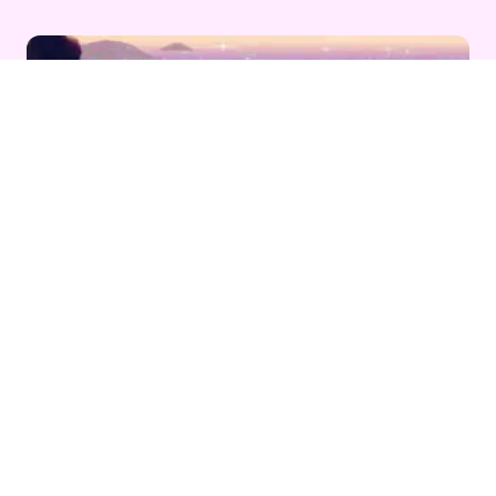
Повеќе впечатливи
приказни
1 од 1 стр