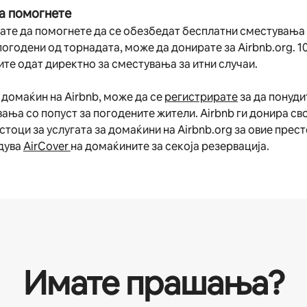
а помогнете
ате да помогнете да се обезбедат бесплатни сместувања
погодени од торнадата, може да донирате за Airbnb.org. 1
те одат директно за сместувања за итни случаи.
 домаќин на Airbnb, може да се
регистрирате
за да понуди
ања со попуст за погодените жители. Airbnb ги донира св
тоци за услугата за домаќини на Airbnb.org за овие прест
дува
AirCover
на домаќините за секоја резервација.
Имате прашања?