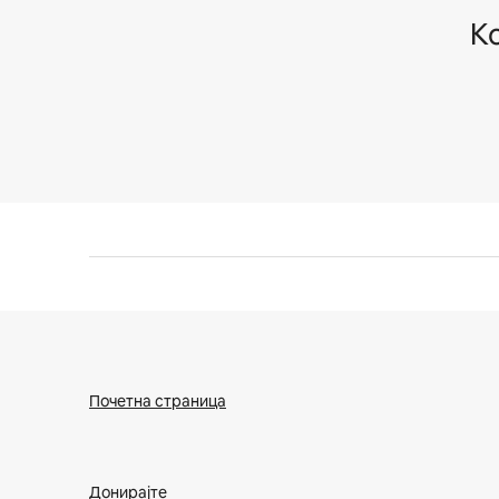
К
Почетна страница
Донирајте