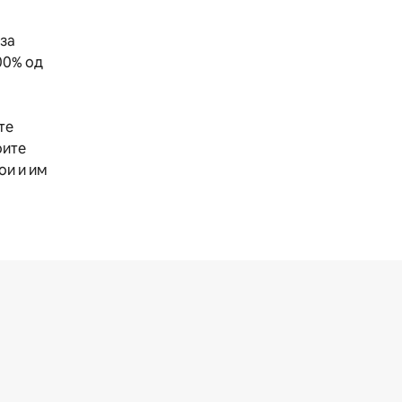
 за
00% од
те
оите
ои и им