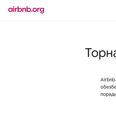
Прескокни
на
содржина
Торн
Airbnb
обезбе
поради