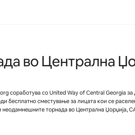
ада во Централна Џо
.org соработува со United Way of Central Georgia за
ди бесплатно сместување за лицата кои се раселе
 неодамнешните торнада во Централна Џорџија, С