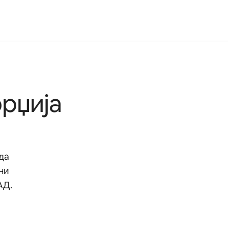
рџија
 да
ни
АД.