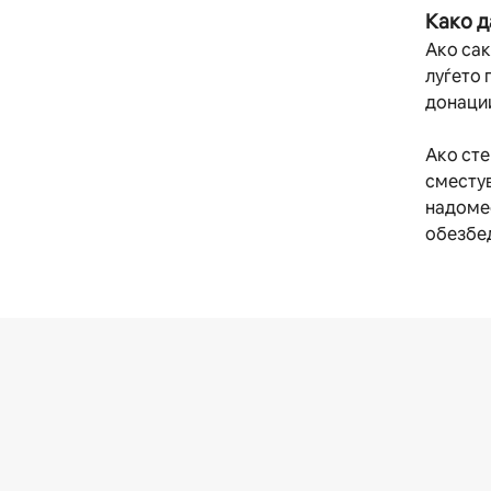
Како д
Ако сак
луѓето 
донации
Ако сте
сместув
надомес
обезбе