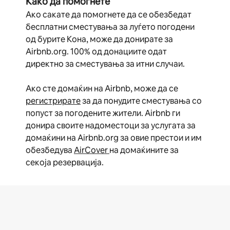
Како да помогнете
Ако сакате да помогнете да се обезбедат
бесплатни сместувања за луѓето погодени
од бурите Кона, може да донирате за
Airbnb.org. 100% од донациите одат
директно за сместувања за итни случаи.
Ако сте домаќин на Airbnb, може да се
регистрирате
за да понудите сместувања со
попуст за погодените жители. Airbnb ги
донира своите надоместоци за услугата за
домаќини на Airbnb.org за овие престои и им
обезбедува
AirCover
на домаќините за
секоја резервација.