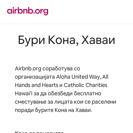
Прескокни
на
содржина
Бури Кона, Хаваи
Airbnb.org соработува со
организацијата Aloha United Way, All
Hands and Hearts и Catholic Charities
Hawai’i за да обезбеди бесплатно
сместување за лицата кои се раселени
поради бурите Кона на Хаваи.