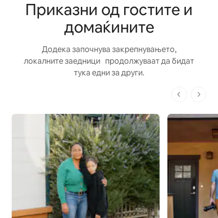
Приказни од гостите и
домаќините
Додека започнува закрепнувањето,
локалните заедници продолжуваат да бидат
тука едни за други.
1 од 1 стр