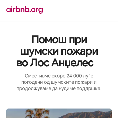
Прескокни
на
содржина
Помош при
шумски пожари
во Лос Анџелес
Сместивме скоро 24 000 луѓе
погодени од шумските пожари и
продолжуваме да нудиме поддршка.