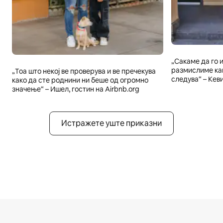
„Сакаме да го 
размислиме как
„Тоа што некој ве проверува и ве пречекува
следува“ – Кеви
како да сте роднини ни беше од огромно
значење“ – Ишел, гостин на Airbnb.org
Истражете уште приказни