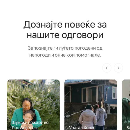
Дознајте повеќе за
нашите одговори
Запознајте ги луѓето погодени од
непогоди и оние кои помогнале.
1 од 1 стр
Шумски пожари во
Лос Анџелес
Ураган Хелен
Б