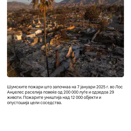
Шумските пожари што започнаа на 7 јануари 2025 г. во Лос
Анџелес раселија повеќе од 200 000 луѓе и одзедоа 29
животи. Пожарите уништија над 12 000 објекти и
опустошија цели соседства.