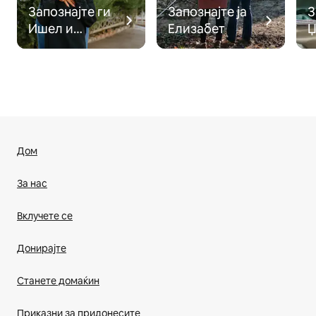
Запознајте ги
Запознајте ја
З
Ишел и
Елизабет
Џ
Брејден
Дом
За нас
Вклучете се
Донирајте
Станете домаќин
Приказни за придонесите