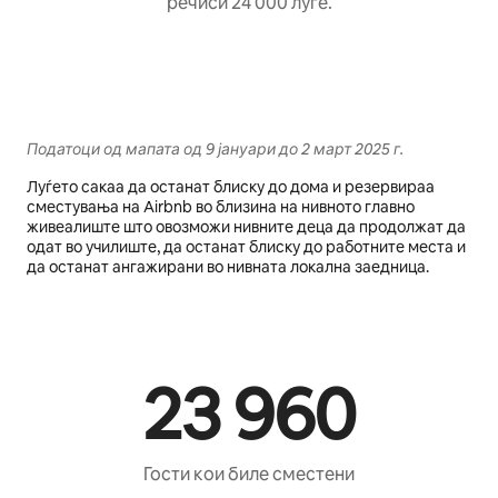
речиси 24 000 луѓе.
Податоци од мапата од 9 јануари до 2 март 2025 г.
Луѓето сакаа да останат блиску до дома и резервираа
сместувања на Airbnb во близина на нивното главно
живеалиште што овозможи нивните деца да продолжат да
одат во училиште, да останат блиску до работните места и
да останат ангажирани во нивната локална заедница.
23 960
Гости кои биле сместени