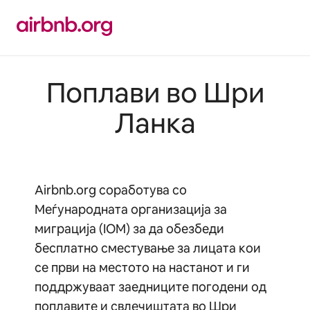
Прескокни
на
содржина
Поплави во Шри
Ланка
Airbnb.org соработува со
Меѓународната организација за
миграција (IOM) за да обезбеди
бесплатно сместување за лицата кои
се први на местото на настанот и ги
поддржуваат заедниците погодени од
поплавите и свлечиштата во Шри