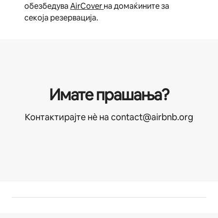
обезбедува
AirCover
на домаќините за
секоја резервација.
Имате прашања?
Контактирајте нѐ на contact@airbnb.org