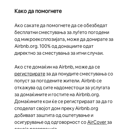
Како да помогнете
Ако сакате да помогнете да се обезбедат
бесплатни сместувања за луѓето погодени
од микроексплозијата, може да донирате за
Airbnb.org. 100% од донациите одат
директно за сместувања за итни случаи.
Ако сте домаќин на Airbnb, може да се
регистрирате
за да понудите сместувања со
попуст за погодените жители. Airbnb се
откажува од сите надоместоци за услугата
за домаќините и гостите на Airbnb.org.
Домаќините кои ќе се регистрираат за да го
споделат својот дом преку Airbnb.org
добиваат заштита од оштетување и
осигурување од одговорност со
AirCover
за