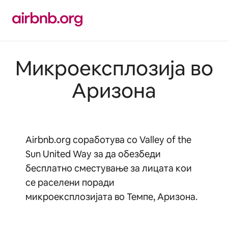
Прескокни
на
содржина
Микроексплозија во
Аризона
Airbnb.org соработува со Valley of the
Sun United Way за да обезбеди
бесплатно сместување за лицата кои
се раселени поради
микроексплозијата во Темпе, Аризона.