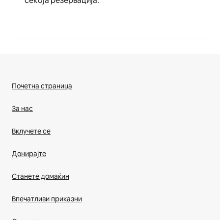
секоја резервација.
Почетна страница
За нас
Вклучете се
Донирајте
Станете домаќин
Впечатливи приказни