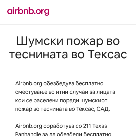
Прескокни
на
содржина
Шумски пожар во
теснината во Тексас
Airbnb.org обезбедува бесплатно
сместување во итни случаи за лицата
кои се раселени поради шумскиот
пожар во теснината во Тексас, САД.
Airbnb.org соработува со 211 Texas
Panhandle за да обезбеди бесплатно