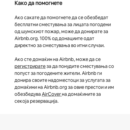
Како да помогнете
Ако сакате да помогнете да се обезбедат
бесплатни сместувања за лицата погодени
од шумскиот пожар, може да донирате за
Airbnb.org. 100% од донациите одат
директно за сместувања во итни случаи.
Ако сте домаќин на Airbnb, може да се
регистрирате
за да понудите сместувања со
попуст за погодените жители. Airbnb ги
донира своите надоместоци за услугата за
домаќини на Airbnb.org за овие престои и им
обезбедува
AirCover
на домаќините за
секоја резервација.