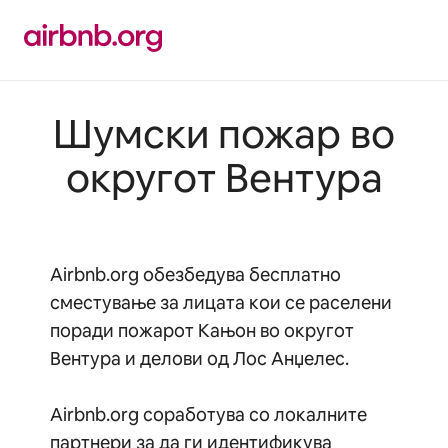
Прескокни
на
содржина
Шумски пожар во
округот Вентура
Airbnb.org обезбедува бесплатно
сместување за лицата кои се раселени
поради пожарот Кањон во округот
Вентура и делови од Лос Анџелес.
Airbnb.org соработува со локалните
партнери за да ги идентификува