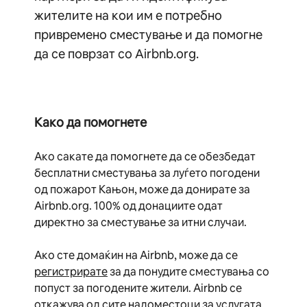
жителите на кои им е потребно
привремено сместување и да помогне
да се поврзат со Airbnb.org.
Како да помогнете
Ако сакате да помогнете да се обезбедат
бесплатни сместувања за луѓето погодени
од пожарот Кањон, може да донирате за
Airbnb.org. 100% од донациите одат
директно за сместување за итни случаи.
Ако сте домаќин на Airbnb, може да се
регистрирате
за да понудите сместувања со
попуст за погодените жители. Airbnb се
откажува од сите надоместоци за услугата